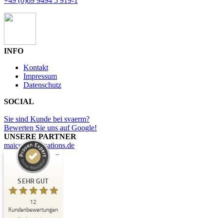
+49 (0)69 9494 5 919-1
INFO
Kontakt
Impressum
Datenschutz
SOCIAL
Sie sind Kunde bei svaerm?
Bewerten Sie uns auf Google!
UNSERE PARTNER
maicommunications.de
Kundenbewertungen und Erfahrungen zu
svaerm
SEHR GUT
SEHR GUT
12
%
100
Kundenbewertungen
Empfehlungen auf