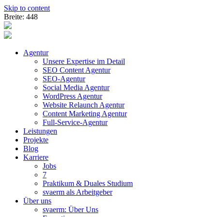
Skip to content
Breite: 448
Agentur
Unsere Expertise im Detail
SEO Content Agentur
SEO-Agentur
Social Media Agentur
WordPress Agentur
Website Relaunch Agentur
Content Marketing Agentur
Full-Service-Agentur
Leistungen
Projekte
Blog
Karriere
Jobs
7
Praktikum & Duales Studium
svaerm als Arbeitgeber
Über uns
svaerm: Über Uns