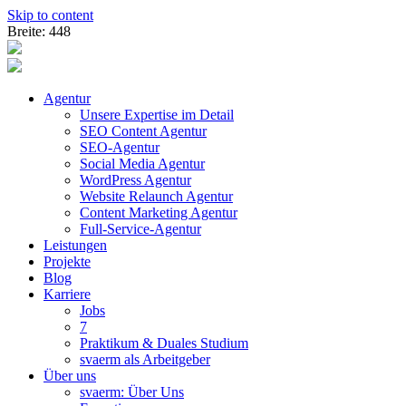
Skip to content
Breite: 448
Agentur
Unsere Expertise im Detail
SEO Content Agentur
SEO-Agentur
Social Media Agentur
WordPress Agentur
Website Relaunch Agentur
Content Marketing Agentur
Full-Service-Agentur
Leistungen
Projekte
Blog
Karriere
Jobs
7
Praktikum & Duales Studium
svaerm als Arbeitgeber
Über uns
svaerm: Über Uns