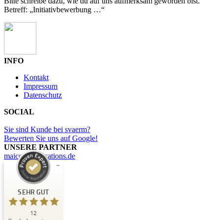
Bitte schreibe dazu, wie du auf uns aufmerksam geworden bist.
Betreff: „Initiativbewerbung …“
INFO
Kontakt
Impressum
Datenschutz
SOCIAL
Sie sind Kunde bei svaerm?
Bewerten Sie uns auf Google!
UNSERE PARTNER
maicommunications.de
Kundenbewertungen und Erfahrungen zu
svaerm
SEHR GUT
SEHR GUT
12
%
100