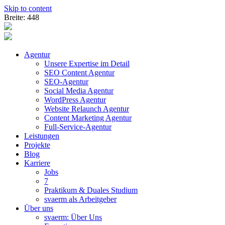
Skip to content
Breite: 448
Agentur
Unsere Expertise im Detail
SEO Content Agentur
SEO-Agentur
Social Media Agentur
WordPress Agentur
Website Relaunch Agentur
Content Marketing Agentur
Full-Service-Agentur
Leistungen
Projekte
Blog
Karriere
Jobs
7
Praktikum & Duales Studium
svaerm als Arbeitgeber
Über uns
svaerm: Über Uns