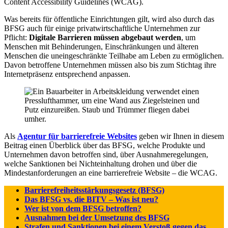
Content Accessibility Guidelines (WCAG).
Was bereits für öffentliche Einrichtungen gilt, wird also durch das
BFSG auch für einige privatwirtschaftliche Unternehmen zur
Pflicht:
Digitale Barrieren müssen abgebaut werden
, um
Menschen mit Behinderungen, Einschränkungen und älteren
Menschen die uneingeschränkte Teilhabe am Leben zu ermöglichen.
Davon betroffene Unternehmen müssen also bis zum Stichtag ihre
Internetpräsenz entsprechend anpassen.
Als
Agentur für barrierefreie Websites
geben wir Ihnen in diesem
Beitrag einen Überblick über das BFSG, welche Produkte und
Unternehmen davon betroffen sind, über Ausnahmeregelungen,
welche Sanktionen bei Nichteinhaltung drohen und über die
Mindestanforderungen an eine barrierefreie Website – die WCAG.
Barrierefreiheitsstärkungsgesetz (BFSG)
Das BFSG vs. die BITV – Was ist neu?
Wer ist von dem BFSG betroffen?
Ausnahmen bei der Umsetzung des BFSG
Strafen und Sanktionen bei einem Verstoß gegen das