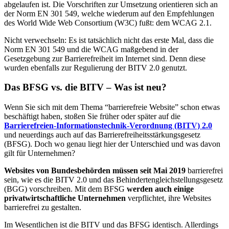
abgelaufen ist. Die Vorschriften zur Umsetzung orientieren sich an
der Norm EN 301 549, welche wiederum auf den Empfehlungen
des World Wide Web Consortium (W3C) fußt: dem WCAG 2.1.
Nicht verwechseln: Es ist tatsächlich nicht das erste Mal, dass die
Norm EN 301 549 und die WCAG maßgebend in der
Gesetzgebung zur Barrierefreiheit im Internet sind. Denn diese
wurden ebenfalls zur Regulierung der BITV 2.0 genutzt.
Das BFSG vs. die BITV – Was ist neu?
Wenn Sie sich mit dem Thema “barrierefreie Website” schon etwas
beschäftigt haben, stoßen Sie früher oder später auf die
Barrierefreien-Informationstechnik-Verordnung (BITV) 2.0
und neuerdings auch auf das Barrierefreiheitsstärkungsgesetz
(BFSG). Doch wo genau liegt hier der Unterschied und was davon
gilt für Unternehmen?
Websites von Bundesbehörden
müssen seit Mai 2019
barrierefrei
sein, wie es die BITV 2.0 und das Behindertengleichstellungsgesetz
(BGG) vorschreiben. Mit dem BFSG
werden
auch einige
privatwirtschaftliche Unternehmen
verpflichtet, ihre Websites
barrierefrei zu gestalten.
Im Wesentlichen ist die BITV und das BFSG identisch. Allerdings