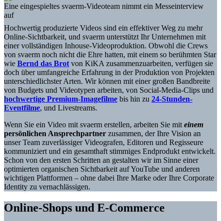
Eine eingespieltes svaerm-Videoteam nimmt ein Messeinterview
auf
Hochwertig produzierte Videos sind ein effektiver Weg zu mehr
Online-Sichtbarkeit, und svaerm unterstützt Ihr Unternehmen mit
einer vollständigen Inhouse-Videoproduktion. Obwohl die Crews
von svaerm noch nicht die Ehre hatten, mit einem so berühmten Star
wie
Bernd das Brot
von KiKA zusammenzuarbeiten, verfügen sie
doch über umfangreiche Erfahrung in der Produktion von Projekten
unterschiedlichster Arten. Wir können mit einer großen Bandbreite
von Budgets und Videotypen arbeiten, von Social-Media-Clips und
hochwertige Premium-Imagefilme
bis hin zu
24-Stunden-
Eventfilme
, und Livestreams.
Wenn Sie ein Video mit svaerm erstellen, arbeiten Sie mit
einem
persönlichen Ansprechpartner
zusammen, der Ihre Vision an
unser Team zuverlässiger Videografen, Editoren und Regisseure
kommuniziert und ein gesamthaft stimmiges Endprodukt entwickelt.
Schon von den ersten Schritten an gestalten wir im Sinne einer
optimierten organischen Sichtbarkeit auf YouTube und anderen
wichtigen Plattformen – ohne dabei Ihre Marke oder Ihre Corporate
Identity zu vernachlässigen.
Online-Shops und E-Commerce