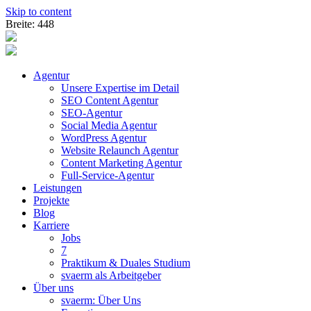
Skip to content
Breite: 448
Agentur
Unsere Expertise im Detail
SEO Content Agentur
SEO-Agentur
Social Media Agentur
WordPress Agentur
Website Relaunch Agentur
Content Marketing Agentur
Full-Service-Agentur
Leistungen
Projekte
Blog
Karriere
Jobs
7
Praktikum & Duales Studium
svaerm als Arbeitgeber
Über uns
svaerm: Über Uns