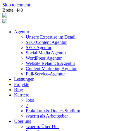
Skip to content
Breite: 448
Agentur
Unsere Expertise im Detail
SEO Content Agentur
SEO-Agentur
Social Media Agentur
WordPress Agentur
Website Relaunch Agentur
Content Marketing Agentur
Full-Service-Agentur
Leistungen
Projekte
Blog
Karriere
Jobs
7
Praktikum & Duales Studium
svaerm als Arbeitgeber
Über uns
svaerm: Über Uns