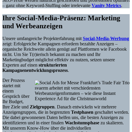
SEO-Texte werden natürlich geschrieben und professionell optimiert
– ganz ohne Keyword-Stuffing oder irrelevante
Vanity Metrics
.
Ihre Social-Media-Präsenz: Marketing
und Werbeanzeigen
Unsere umfangreiche Projekterfahrung mit
Social-Media-Werbung
zeigt: Erfolgreiche Kampagnen erfordern bezahlte Anzeigen –
organische Reichweite allein genügt auf Plattformen wie Facebook
nicht. Um Sie T(r)ierisch bekannt zu machen und Ihr
Marketingbudget möglichst effektiv zu nutzen, setzen unsere
Experten auf einen
strukturierten
Kampagnenentwicklungsprozess
.
Der Prozess
startet mit
svaerm arbeitet mit verschiedensten
einem
Werbeanzeigenformaten – wie diese Instant
Gespräch über
Experience Ad für die Christmasworld
Ihr Budget,
Ihre Ziele und
Zielgruppen
. Danach entwickeln wir mehrere
Anzeigengruppen, die in begrenzten
Testphasen
geschaltet werden.
Die dabei gewonnenen Daten helfen uns, die besten Anzeigen zu
identifizieren und in einer finalen
Wachstumsphase
zu skalieren.
Mit unserem Know-How über die individuellen