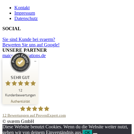
Kontakt
Impressum
Datenschutz
SOCIAL
Sie sind Kunde bei svaerm?
Bewerten Sie uns auf Google!
UNSERE PARTNER
maicommunications.de
Kundenbewertungen und Erfahrungen zu
svaerm
SEHR GUT
SEHR GUT
12
%
100
Kundenbewertungen
Empfehlungen auf
Authentizität
ProvenExpert.com
5,00
/
5,00
12
Bewertungen auf ProvenExpert.com
1
11
© sværm GmbH
Bewertung auf
1
Bewertungen von
svaerm
Diese Website benutzt Cookies. Wenn du die Website weiter nutzt,
ProvenExpert.com
anderen Quelle
gehen wir von deinem Einverständnis aus.
OK