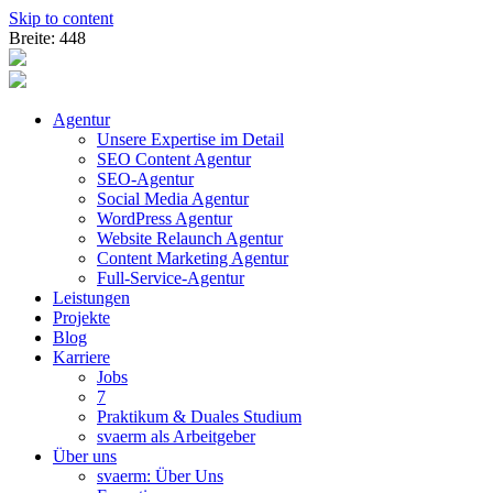
Skip to content
Breite: 448
Agentur
Unsere Expertise im Detail
SEO Content Agentur
SEO-Agentur
Social Media Agentur
WordPress Agentur
Website Relaunch Agentur
Content Marketing Agentur
Full-Service-Agentur
Leistungen
Projekte
Blog
Karriere
Jobs
7
Praktikum & Duales Studium
svaerm als Arbeitgeber
Über uns
svaerm: Über Uns